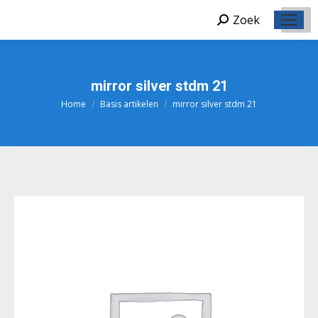
Zoek
Zoeken:
mirror silver stdm 21
Home
Basis artikelen
mirror silver stdm 21
Je bent hier: