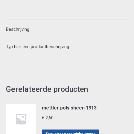
aantal
Beschrijving
Typ hier een productbeschrijving…
Gerelateerde producten
mettler poly sheen 1913
€
2,60