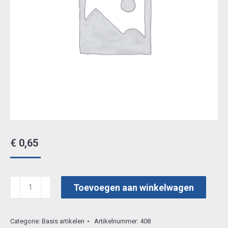
€
0,65
mirror
Toevoegen aan winkelwagen
silver
stdm
Categorie:
Basis artikelen
Artikelnummer:
408
21