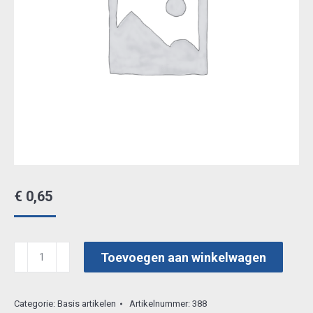
€
0,65
mirror
Toevoegen aan winkelwagen
ice
05
Categorie:
Basis artikelen
Artikelnummer:
388
aantal