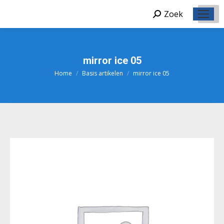
Zoek
Zoeken:
mirror ice 05
Home
Basis artikelen
mirror ice 05
Je bent hier: