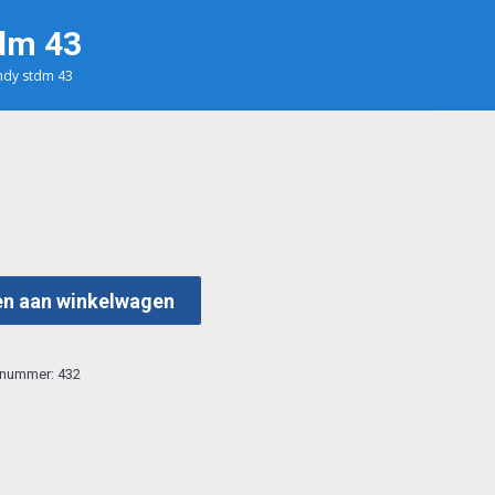
dm 43
ndy stdm 43
n aan winkelwagen
elnummer:
432