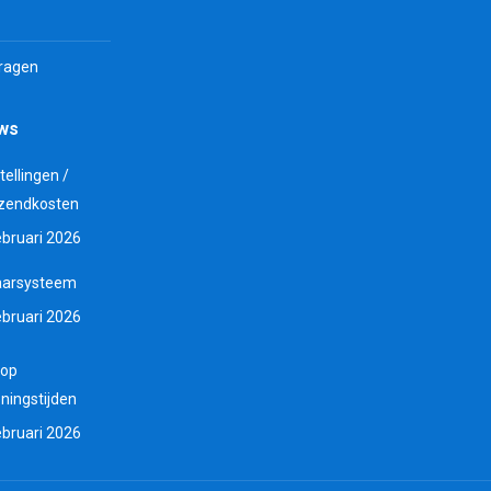
vragen
uws
tellingen /
zendkosten
ebruari 2026
aarsysteem
ebruari 2026
 op
ningstijden
ebruari 2026