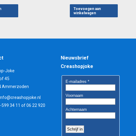
n
Toevoegen aan
winkelwagen
ct
Nieuwsbrief
Creashopjoke
op-Joke
of 45
N Ammerzoden
info@creashopjoke.nl
3-599 34 11 of 06 22 920