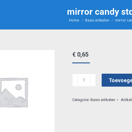
mirror candy st
Home
Basis artikelen
mirror ca
Je bent hier:
€
0,65
mirror
Toevoege
candy
stdm
Categorie:
Basis artikelen
Artik
43
aantal