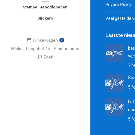
Privacy Policy
Stempel Benodigheden
Stickers
Veel gestelde 
Laatste nie
Winkelwagen
0
bes
Winkel: Langehof 45 - Ammerzoden
ver
Zoek
Zoeken:
7 f
Sp
5 f
Let
ope
5 f