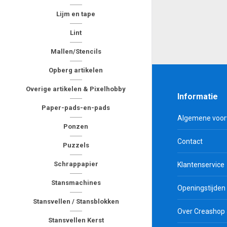
Lijm en tape
Lint
Mallen/Stencils
Opberg artikelen
Overige artikelen & Pixelhobby
Informatie
Paper-pads-en-pads
Algemene voo
Ponzen
Contact
Puzzels
Schrappapier
Klantenservice
Stansmachines
Openingstijden
Stansvellen / Stansblokken
Over Creashop
Stansvellen Kerst