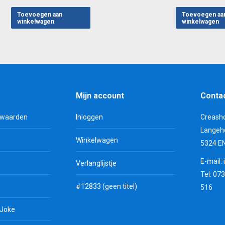
Toevoegen aan
Toevoegen aa
winkelwagen
winkelwagen
Mijn account
Conta
rwaarden
Inloggen
Creash
Langeh
Winkelwagen
5324 E
E-mail:
Verlanglijstje
Tel: 07
#12833 (geen titel)
516
 Joke