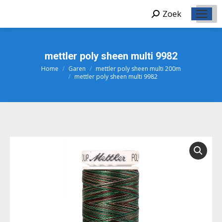
Zoek
Zoeken:
mettler poly sheen multi 9982
Home
Garen
mettler poly sheen multi 200m
Je bent hier:
mettler poly sheen multi 9982