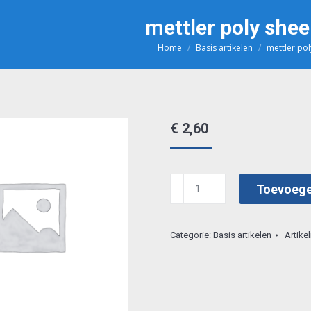
mettler poly she
Home
Basis artikelen
mettler po
Je bent hier:
€
2,60
mettler
Toevoege
poly
sheen
Categorie:
Basis artikelen
Artik
4425
aantal