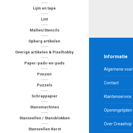
Lijm en tape
Lint
Mallen/Stencils
Opberg artikelen
Overige artikelen & Pixelhobby
Informatie
Paper-pads-en-pads
Algemene voo
Ponzen
Contact
Puzzels
Schrappapier
Klantenservice
Stansmachines
Openingstijden
Stansvellen / Stansblokken
Over Creashop
Stansvellen Kerst