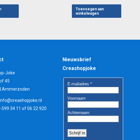
n
Toevoegen aan
winkelwagen
ct
Nieuwsbrief
Creashopjoke
op-Joke
of 45
N Ammerzoden
info@creashopjoke.nl
3-599 34 11 of 06 22 920