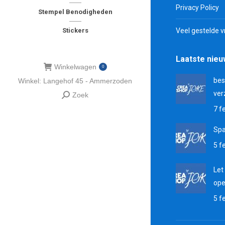
Privacy Policy
Stempel Benodigheden
Stickers
Veel gestelde 
Laatste nie
Winkelwagen
0
bes
Winkel: Langehof 45 - Ammerzoden
ver
Zoek
Zoeken:
7 f
Sp
5 f
Let
ope
5 f