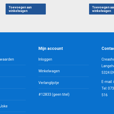
Toevoegen aan
Toevoegen aa
winkelwagen
winkelwagen
Mijn account
Conta
rwaarden
Inloggen
Creash
Langeh
Winkelwagen
5324 E
E-mail:
Verlanglijstje
Tel: 07
#12833 (geen titel)
516
 Joke