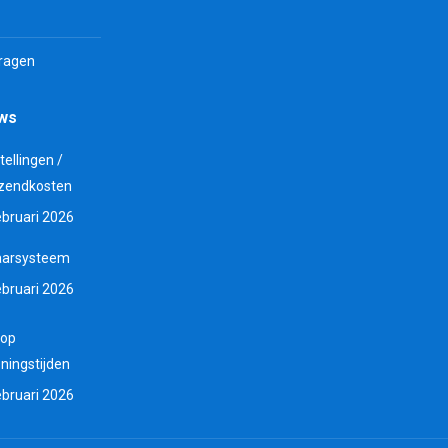
vragen
uws
tellingen /
zendkosten
ebruari 2026
aarsysteem
ebruari 2026
 op
ningstijden
ebruari 2026