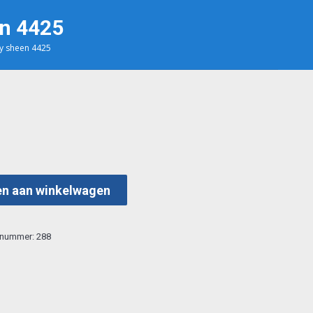
en 4425
ly sheen 4425
n aan winkelwagen
elnummer:
288