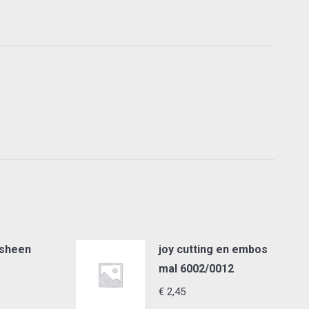
 sheen
joy cutting en embos
mal 6002/0012
€
2,45