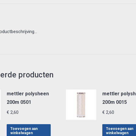
roductbeschrijving…
eerde producten
mettler polysheen
mettler polys
200m 0501
200m 0015
€
2,60
€
2,60
Toevoegen aan
Toevoegen aan
winkelwagen
winkelwagen