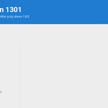
en 1301
ttler poly sheen 1301
7