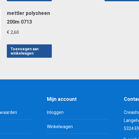
mettler polysheen
200m 0713
€
2,60
Toevoegen aan
winkelwagen
Mijn account
Conta
rwaarden
Inloggen
Creash
Langeh
Winkelwagen
5324 E