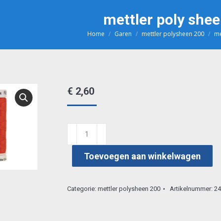
mettler poly she
Home
Garen
mettler polysheen 200
me
Je bent hier:
€
2,60
mettler
poly
Toevoegen aan winkelwagen
sheen
1301
aantal
Categorie:
mettler polysheen 200
Artikelnummer:
24