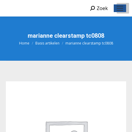
Zoek
Zoeken:
marianne clearstamp tc0808
Home
Basis artikelen
marianne clearstamp tc0808
Je bent hier: