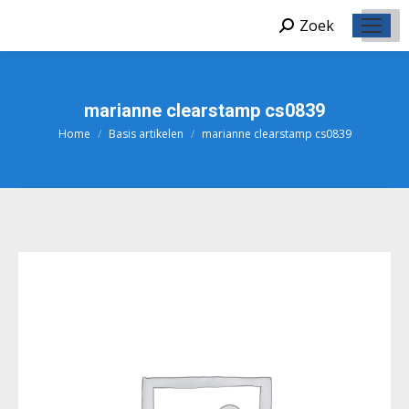
Zoek
Zoeken:
marianne clearstamp cs0839
Home
Basis artikelen
marianne clearstamp cs0839
Je bent hier: