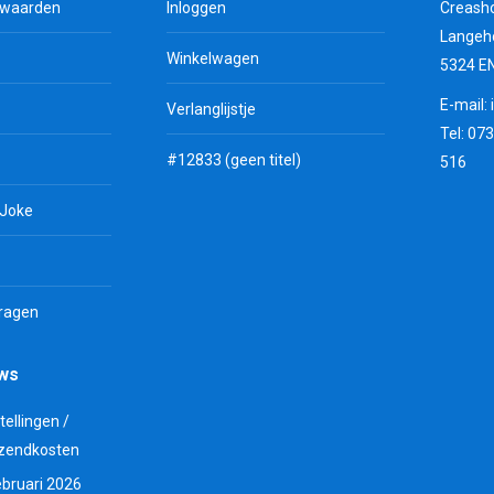
rwaarden
Inloggen
Creash
Langeh
Winkelwagen
5324 E
E-mail:
Verlanglijstje
Tel: 07
#12833 (geen titel)
516
 Joke
vragen
uws
tellingen /
zendkosten
ebruari 2026