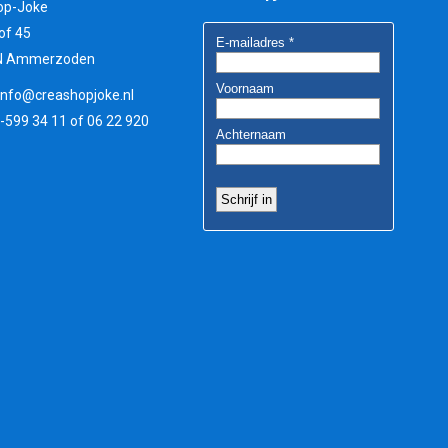
op-Joke
of 45
N Ammerzoden
info@creashopjoke.nl
3-599 34 11 of 06 22 920