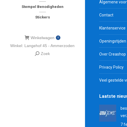
Algemene voo
Stempel Benodigheden
Contact
Stickers
Klantenservice
Winkelwagen
0
Openingstijden
Winkel: Langehof 45 - Ammerzoden
Zoek
Over Creashop
Zoeken:
Privacy Policy
Veel gestelde 
Laatste nie
bes
ver
7 f