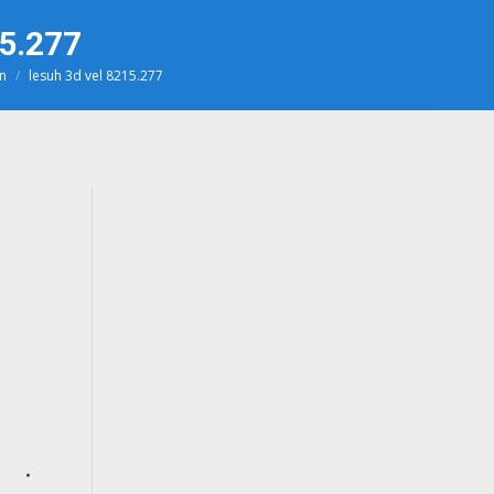
15.277
en
lesuh 3d vel 8215.277