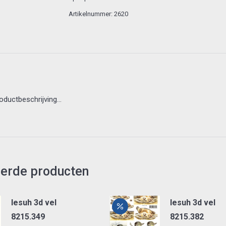
Artikelnummer:
2620
roductbeschrijving…
eerde producten
lesuh 3d vel
lesuh 3d vel
8215.349
8215.382