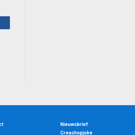
lijke
ige
0.
ct
Nieuwsbrief
Creashopjoke