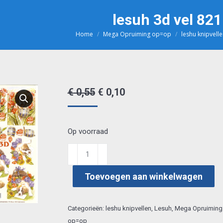
lesuh 3d vel 82
Home
Mega Opruiming op=op
leshu knipvell
Je bent hier:
Oorspronkelijke
Huidige
€
0,55
€
0,10
prijs
prijs
was:
is:
Op voorraad
€ 0,55.
€ 0,10.
lesuh
3d
Toevoegen aan winkelwagen
vel
8215.277
aantal
Categorieën:
leshu knipvellen
,
Lesuh
,
Mega Opruiming
op=op