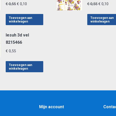
Oorspronkelijke
Huidige
Oorspronke
Huid
€
0,55
€
0,10
€
0,55
€
0,10
prijs
prijs
prijs
prijs
was:
is:
was:
is:
Toevoegen aan
Toevoegen aan
winkelwagen
winkelwagen
€ 0,55.
€ 0,10.
€ 0,55.
€ 0,1
lesuh 3d vel
8215466
€
0,55
Toevoegen aan
winkelwagen
Mijn account
Conta