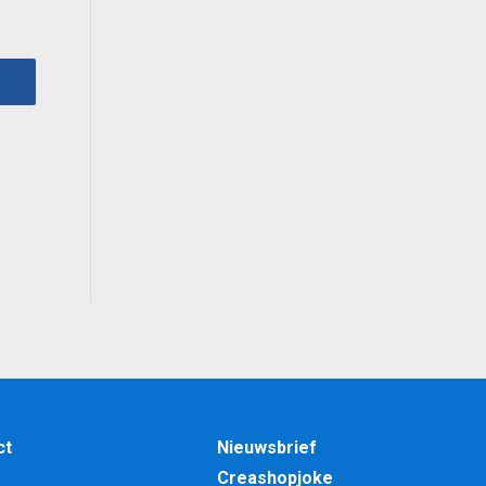
lijke
ige
0.
ct
Nieuwsbrief
Creashopjoke