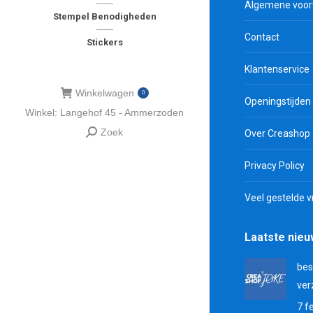
Algemene voo
Stempel Benodigheden
Contact
Stickers
Klantenservice
Winkelwagen
0
Openingstijden
Winkel: Langehof 45 - Ammerzoden
Zoek
Over Creashop
Zoeken:
Privacy Policy
Veel gestelde 
Laatste nie
bes
ver
7 f