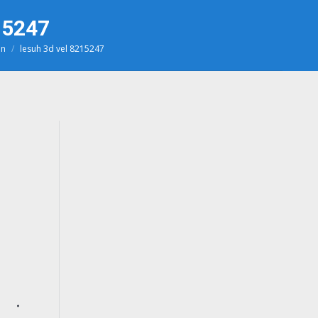
15247
en
lesuh 3d vel 8215247