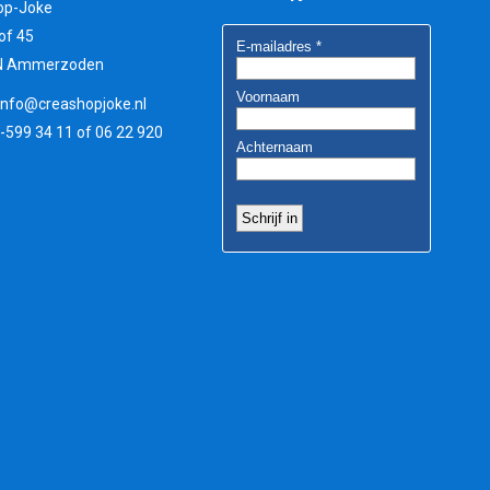
op-Joke
of 45
N Ammerzoden
info@creashopjoke.nl
3-599 34 11 of 06 22 920