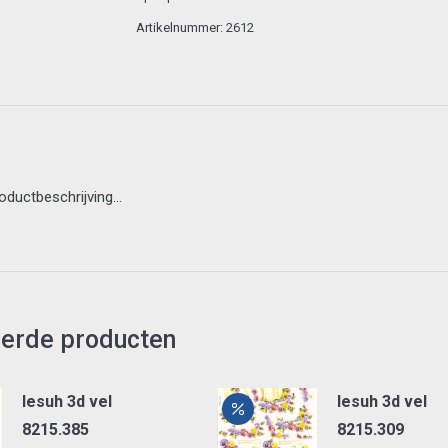
Artikelnummer:
2612
roductbeschrijving…
eerde producten
lesuh 3d vel
lesuh 3d vel
8215.385
8215.309