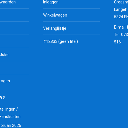
rwaarden
Inloggen
Creash
Langeh
Winkelwagen
5324 E
E-mail:
Verlanglijstje
Tel: 07
#12833 (geen titel)
516
 Joke
vragen
uws
tellingen /
zendkosten
ebruari 2026