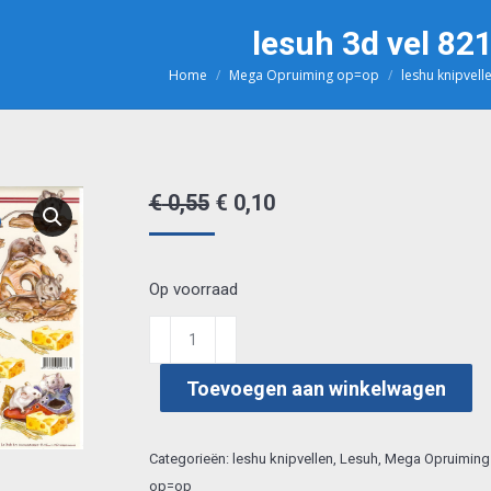
lesuh 3d vel 82
Home
Mega Opruiming op=op
leshu knipvell
Je bent hier:
Oorspronkelijke
Huidige
€
0,55
€
0,10
prijs
prijs
was:
is:
Op voorraad
€ 0,55.
€ 0,10.
lesuh
3d
Toevoegen aan winkelwagen
vel
8215247
aantal
Categorieën:
leshu knipvellen
,
Lesuh
,
Mega Opruiming
op=op