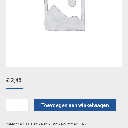
€
2,45
joy
Toevoegen aan winkelwagen
cutting
en
Categorie:
Basis artikelen
Artikelnummer:
3027
embos