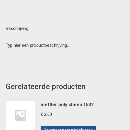
mal
6002/0057
aantal
Beschrijving
Typ hier een productbeschrijving…
Gerelateerde producten
mettler poly sheen 1532
€
2,60