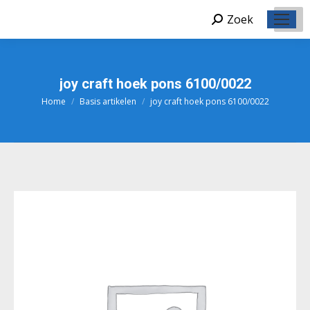
Zoek
Zoeken:
joy craft hoek pons 6100/0022
Home
Basis artikelen
joy craft hoek pons 6100/0022
Je bent hier: