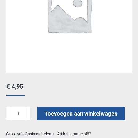
€
4,95
joy
Toevoegen aan winkelwagen
craft
hoek
Categorie:
Basis artikelen
Artikelnummer:
482
pons