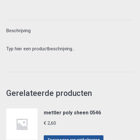
6100/0022
aantal
Beschrijving
Typ hier een productbeschrijving…
Gerelateerde producten
mettler poly sheen 0546
€
2,60