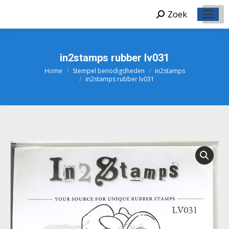
Zoek
Zoeken:
in2stamps rubber lv031
Home
Stempel benodigdheden
in2stamps
Je bent hier:
in2stamps rubber lv031