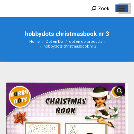
Zoek
Zoeken:
hobbydots christmasbook nr 3
Home
Dot en Do
dot en do producten
Je bent hier:
hobbydots christmasbook nr 3