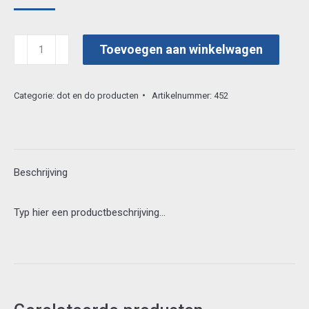
hobbydots
Toevoegen aan winkelwagen
christmasbook
nr
Categorie:
dot en do producten
Artikelnummer:
452
3
aantal
Beschrijving
Typ hier een productbeschrijving…