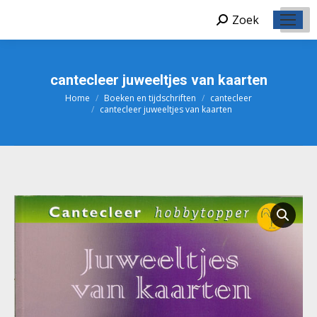
Zoek
Zoeken:
cantecleer juweeltjes van kaarten
Home
Boeken en tijdschriften
cantecleer
Je bent hier:
cantecleer juweeltjes van kaarten