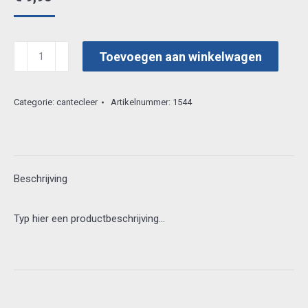
cantecleer
Toevoegen aan winkelwagen
juweeltjes
van
Categorie:
cantecleer
Artikelnummer:
1544
kaarten
aantal
Beschrijving
Typ hier een productbeschrijving…