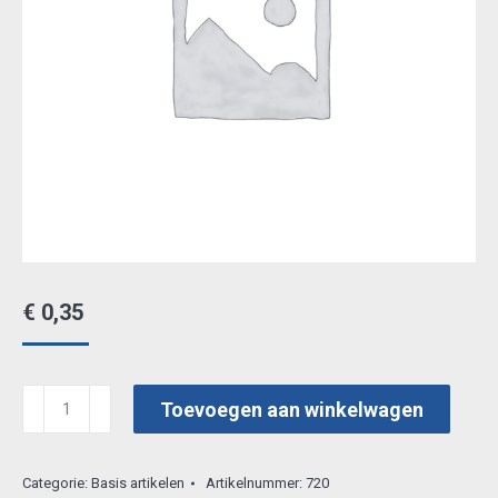
€
0,35
bazix
Toevoegen aan winkelwagen
A4
9307
Categorie:
Basis artikelen
Artikelnummer:
720
aantal