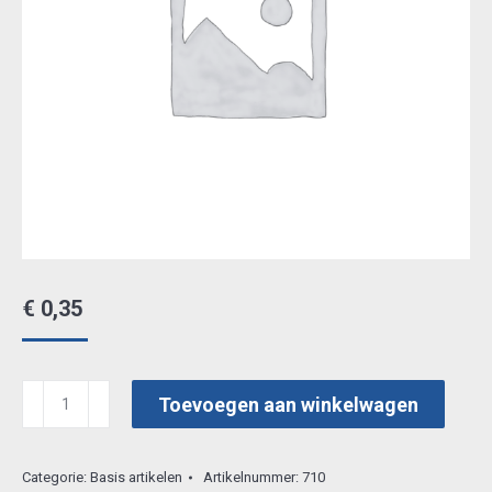
€
0,35
bazix
Toevoegen aan winkelwagen
A4
9200
Categorie:
Basis artikelen
Artikelnummer:
710
aantal