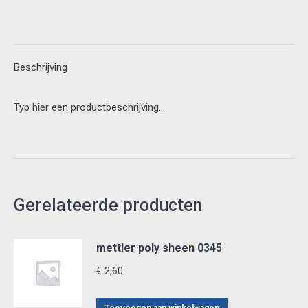
aantal
Beschrijving
Typ hier een productbeschrijving…
Gerelateerde producten
mettler poly sheen 0345
€
2,60