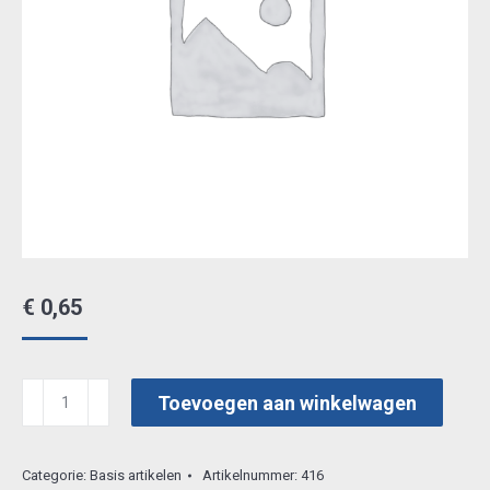
€
0,65
adhesive
Toevoegen aan winkelwagen
brons
stda
Categorie:
Basis artikelen
Artikelnummer:
416
23