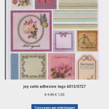
joy satin adhesive tags 6013/0727
Oorspronkelijke
Huidige
€
1,95
€
1,00
prijs
prijs
was:
is:
Toevoegen aan winkelwagen