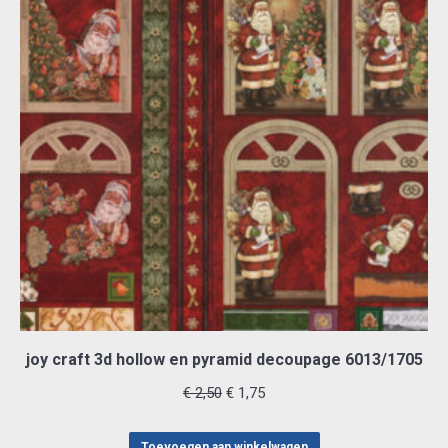
joy craft 3d hollow en pyramid decoupage 6013/1705
Oorspronkelijke
Huidige
€
2,50
€
1,75
prijs
prijs
was:
is:
Toevoegen aan winkelwagen