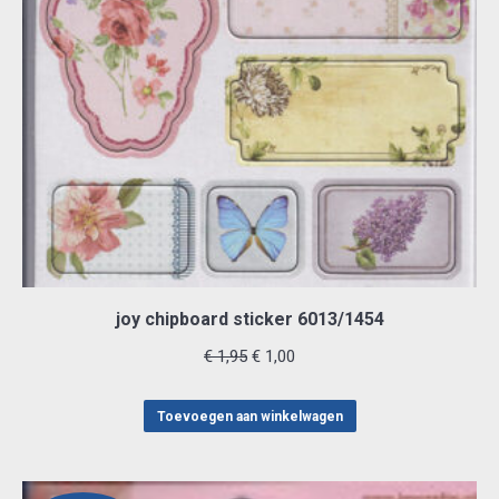
joy chipboard sticker 6013/1454
Oorspronkelijke
Huidige
€
1,95
€
1,00
prijs
prijs
was:
is:
Toevoegen aan winkelwagen
€ 1,95.
€ 1,00.