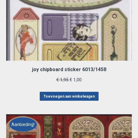
joy chipboard sticker 6013/1458
Oorspronkelijke
Huidige
€
1,95
€
1,00
prijs
prijs
was:
is:
Toevoegen aan winkelwagen
€ 1,95.
€ 1,00.
Aanbieding!