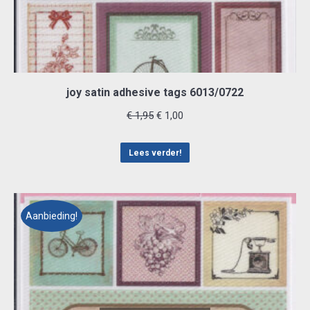
joy satin adhesive tags 6013/0722
Oorspronkelijke
Huidige
€
1,95
€
1,00
prijs
prijs
was:
is:
Lees verder!
€ 1,95.
€ 1,00.
Aanbieding!