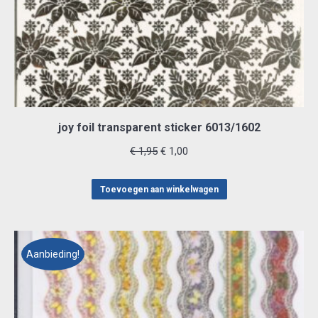
joy foil transparent sticker 6013/1602
Oorspronkelijke
Huidige
€
1,95
€
1,00
prijs
prijs
was:
is:
Toevoegen aan winkelwagen
€ 1,95.
€ 1,00.
Aanbieding!