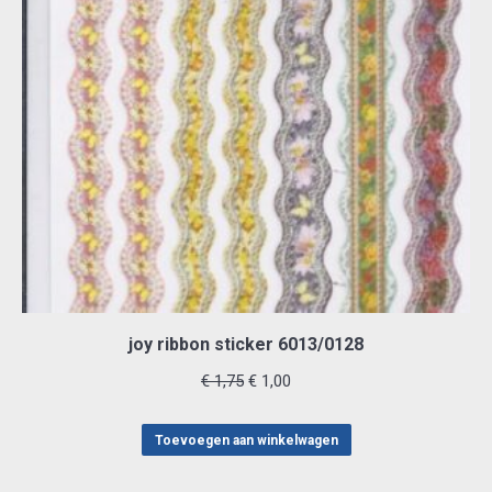
joy ribbon sticker 6013/0128
Oorspronkelijke
Huidige
€
1,75
€
1,00
prijs
prijs
was:
is:
Toevoegen aan winkelwagen
€ 1,75.
€ 1,00.