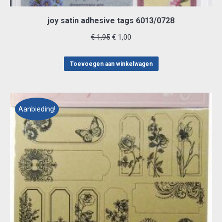
joy satin adhesive tags 6013/0728
Oorspronkelijke
Huidige
€
1,95
€
1,00
prijs
prijs
was:
is:
Toevoegen aan winkelwagen
€ 1,95.
€ 1,00.
Aanbieding!