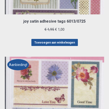
joy satin adhesive tags 6013/0725
Oorspronkelijke
Huidige
€
1,95
€
1,00
prijs
prijs
was:
is:
Toevoegen aan winkelwagen
€ 1,95.
€ 1,00.
Aanbieding!