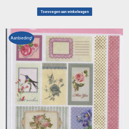
prijs
prijs
was:
is:
Toevoegen aan winkelwagen
€ 1,95.
€ 1,00.
Aanbieding!