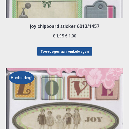
joy chipboard sticker 6013/1457
Oorspronkelijke
Huidige
€
1,95
€
1,00
prijs
prijs
was:
is:
Toevoegen aan winkelwagen
€ 1,95.
€ 1,00.
Aanbieding!