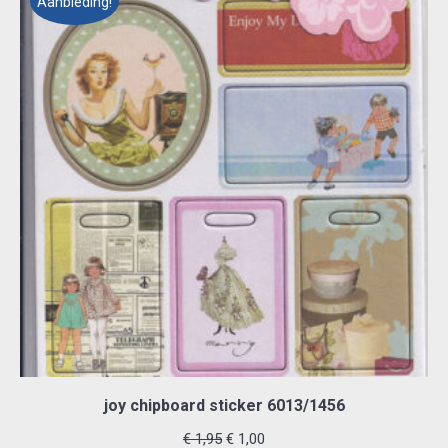
Aanbieding!
joy chipboard sticker 6013/1456
Oorspronkelijke
Huidige
€
1,95
€
1,00