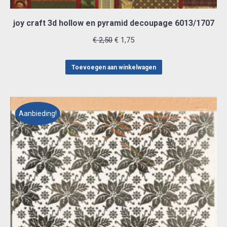
joy craft 3d hollow en pyramid decoupage 6013/1707
Oorspronkelijke
Huidige
€
2,50
€
1,75
prijs
prijs
was:
is:
Toevoegen aan winkelwagen
€ 2,50.
€ 1,75.
Aanbieding!