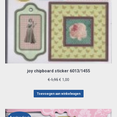
joy chipboard sticker 6013/1455
Oorspronkelijke
Huidige
€
1,95
€
1,00
prijs
prijs
was:
is:
Toevoegen aan winkelwagen
€ 1,95.
€ 1,00.