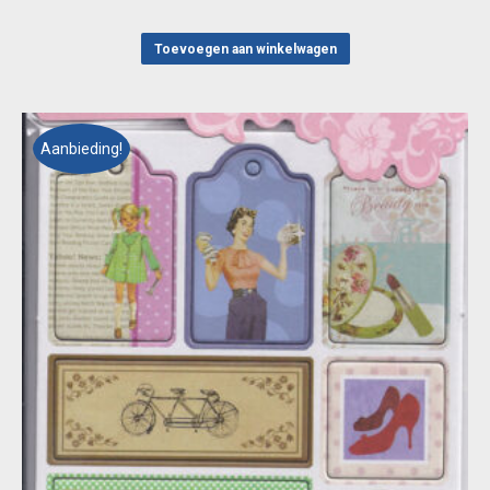
prijs
prijs
was:
is:
Toevoegen aan winkelwagen
€ 1,95.
€ 1,00.
Aanbieding!