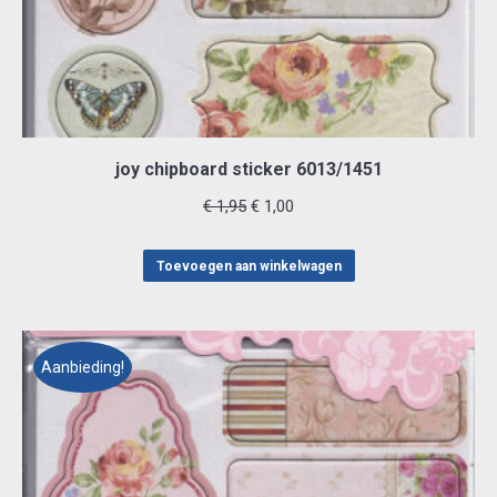
joy chipboard sticker 6013/1451
Oorspronkelijke
Huidige
€
1,95
€
1,00
prijs
prijs
was:
is:
Toevoegen aan winkelwagen
€ 1,95.
€ 1,00.
Aanbieding!