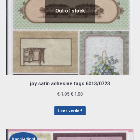
Out of stock
joy satin adhesive tags 6013/0723
Oorspronkelijke
Huidige
€
1,95
€
1,00
prijs
prijs
was:
is:
Lees verder!
€ 1,95.
€ 1,00.
Aanbieding!