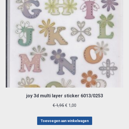
joy 3d multi layer sticker 6013/0253
Oorspronkelijke
Huidige
€
1,95
€
1,00
prijs
prijs
was:
is:
Toevoegen aan winkelwagen