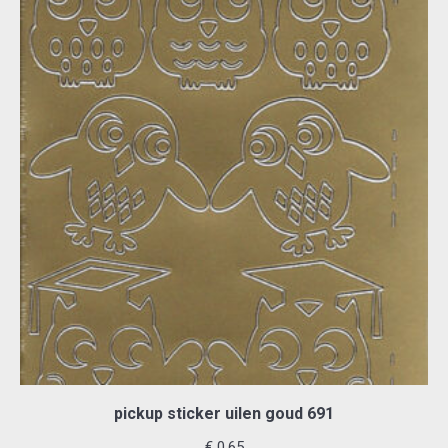
pickup sticker uilen goud 691
€
0,65