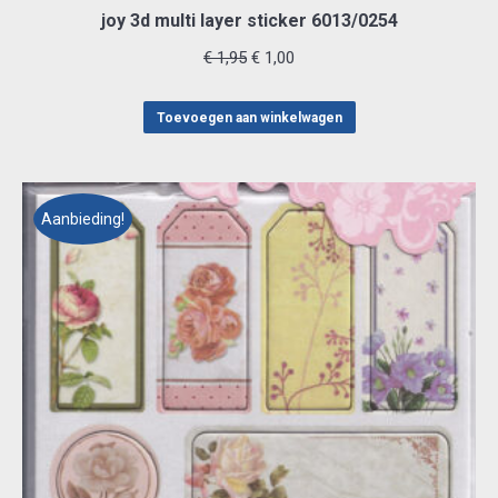
joy 3d multi layer sticker 6013/0254
Oorspronkelijke
Huidige
€
1,95
€
1,00
prijs
prijs
was:
is:
Toevoegen aan winkelwagen
€ 1,95.
€ 1,00.
Aanbieding!