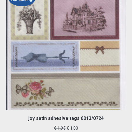
joy satin adhesive tags 6013/0724
Oorspronkelijke
Huidige
€
1,95
€
1,00