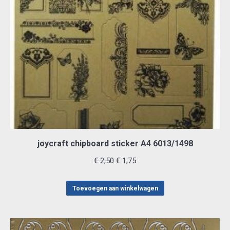
joycraft chipboard sticker A4 6013/1498
Oorspronkelijke
Huidige
€
2,50
€
1,75
prijs
prijs
was:
is:
Toevoegen aan winkelwagen
€ 2,50.
€ 1,75.