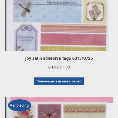
joy satin adhesive tags 6013/0726
Oorspronkelijke
Huidige
€
1,95
€
1,00
prijs
prijs
was:
is:
Toevoegen aan winkelwagen
€ 1,95.
€ 1,00.
Aanbieding!