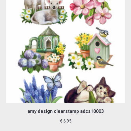
amy design clearstamp adcs10003
€
6,95