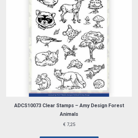
ADCS10073 Clear Stamps – Amy Design Forest
Animals
€
7,25