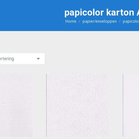
papicolor karton 
Home
papier/enveloppen
papicolo
Je bent hier: