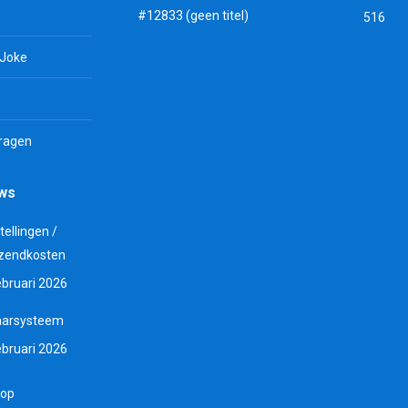
#12833 (geen titel)
516
 Joke
vragen
uws
tellingen /
zendkosten
ebruari 2026
aarsysteem
ebruari 2026
 op