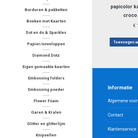
papicolor k
Borduren & pakketten
croco
Boeken met Kaarten
€
1
Dot en do & Sparkles
Toevoegen a
Papier/enveloppen
Diamond Dotz
Eigen gemaakte kaarten
Embossing folders
Informatie
Embossing poeder
Algemene voo
Flower Foam
Garen & Kralen
Contact
Glitter en glitterlijm
Klantenservice
Knipvellen