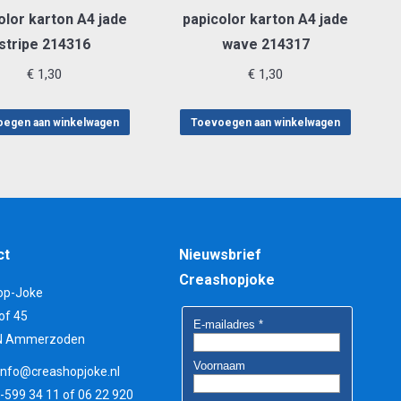
olor karton A4 jade
papicolor karton A4 jade
stripe 214316
wave 214317
€
1,30
€
1,30
egen aan winkelwagen
Toevoegen aan winkelwagen
ct
Nieuwsbrief
Creashopjoke
op-Joke
of 45
N Ammerzoden
info@creashopjoke.nl
3-599 34 11 of 06 22 920