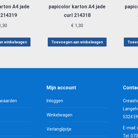
arton A4 jade
papicolor karton A4 jade
papic
 214319
curl 214318
,30
€
1,30
an winkelwagen
Toevoegen aan winkelwagen
Toevo
Mijn account
Conta
rwaarden
Inloggen
Creash
Langeh
Winkelwagen
5324 E
E-mail:
Verlanglijstje
Tel: 07