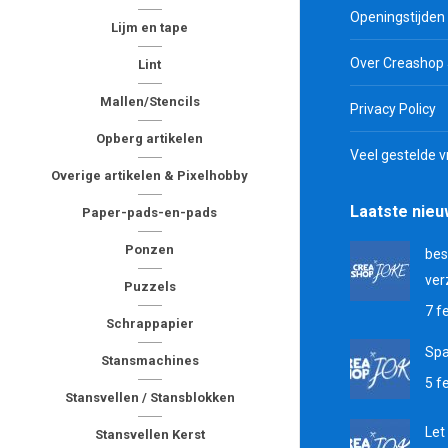
Openingstijden
Lijm en tape
Over Creashop
Lint
Mallen/Stencils
Privacy Policy
Opberg artikelen
Veel gestelde 
Overige artikelen & Pixelhobby
Laatste nie
Paper-pads-en-pads
Ponzen
bes
ver
Puzzels
7 f
Schrappapier
Sp
Stansmachines
5 f
Stansvellen / Stansblokken
Let
Stansvellen Kerst