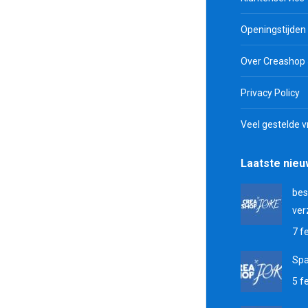
Openingstijden
Over Creashop
Privacy Policy
Veel gestelde 
Laatste nie
bes
ver
7 f
Sp
5 f