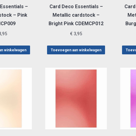
Essentials –
Card Deco Essentials –
Card
stock – Pink
Metallic cardstock –
Met
CP009
Bright Pink CDEMCP012
Bur
,95
€
3,95
an winkelwagen
Toevoegen aan winkelwagen
Toevo