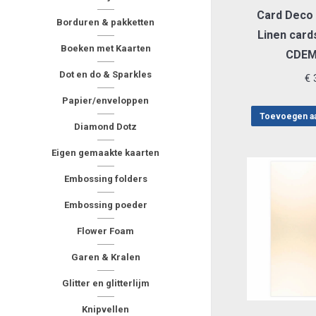
Card Deco 
Borduren & pakketten
Linen card
Boeken met Kaarten
CDEM
Dot en do & Sparkles
€
3
Papier/enveloppen
Toevoegen a
Diamond Dotz
Eigen gemaakte kaarten
Embossing folders
Embossing poeder
Flower Foam
Garen & Kralen
Glitter en glitterlijm
Knipvellen