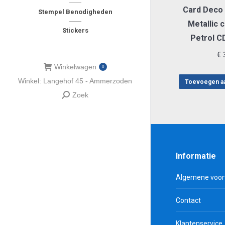
Card Deco 
Stempel Benodigheden
Metallic 
Stickers
Petrol 
€
3
Winkelwagen
0
Winkel: Langehof 45 - Ammerzoden
Toevoegen a
Zoek
Zoeken:
Informatie
Algemene voo
Contact
Klantenservice