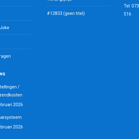
Tel: 07
#12833 (geen titel)
516
 Joke
vragen
uws
tellingen /
zendkosten
ebruari 2026
aarsysteem
ebruari 2026