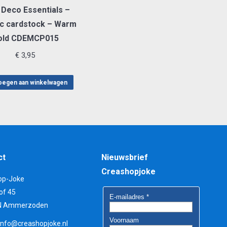
 Deco Essentials –
ic cardstock – Warm
old CDEMCP015
€
3,95
egen aan winkelwagen
ct
Nieuwsbrief
Creashopjoke
op-Joke
of 45
N Ammerzoden
info@creashopjoke.nl