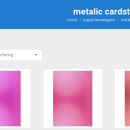
metalic cards
Home
papier/enveloppen
metal
Je bent hier: