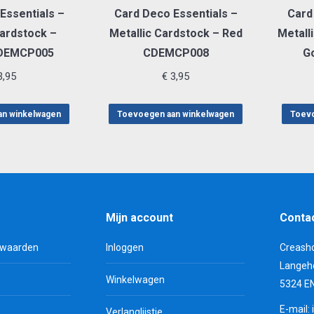
Essentials –
Card Deco Essentials –
Card
cardstock –
Metallic Cardstock – Red
Metall
CDEMCP005
CDEMCP008
G
,95
€
3,95
an winkelwagen
Toevoegen aan winkelwagen
Toevo
Mijn account
Conta
rwaarden
Inloggen
Creash
Langeh
Winkelwagen
5324 E
E-mail:
Verlanglijstje