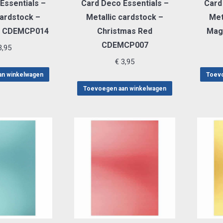
Essentials –
Card Deco Essentials –
Card
cardstock –
Metallic cardstock –
Met
 CDEMCP014
Christmas Red
Mag
CDEMCP007
,95
€
3,95
an winkelwagen
Toevo
Toevoegen aan winkelwagen