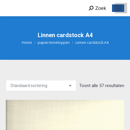
Zoek
Zoeken:
Linnen cardstock A4
Home
papier/enveloppen
Linnen cardstock A4
Je bent hier:
Toont alle 57 resultaten