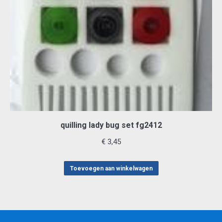
quilling lady bug set fg2412
€
3,45
Toevoegen aan winkelwagen