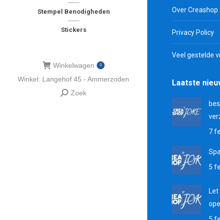
Over Creashop
Stempel Benodigheden
Stickers
Privacy Policy
Veel gestelde 
Winkelwagen
0
Winkel: Langehof 45 - Ammerzoden
Laatste nie
Zoek
Zoeken:
bes
ver
7 f
Sp
5 f
Let
ope
5 f