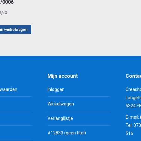
/0006
,90
an winkelwagen
Mijn account
Conta
rwaarden
Inloggen
Creash
Langeh
Winkelwagen
5324 E
E-mail:
Verlanglijstje
Tel: 07
#12833 (geen titel)
516