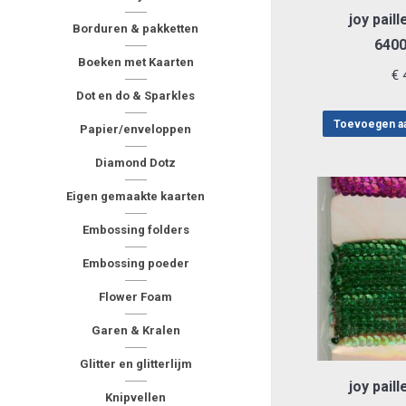
joy pail
Borduren & pakketten
6400
Boeken met Kaarten
€
4
Dot en do & Sparkles
Toevoegen a
Papier/enveloppen
Diamond Dotz
Eigen gemaakte kaarten
Embossing folders
Embossing poeder
Flower Foam
Garen & Kralen
Glitter en glitterlijm
joy pail
Knipvellen