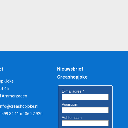
ct
Nieuwsbrief
Creashopjoke
op-Joke
of 45
N Ammerzoden
info@creashopjoke.nl
3-599 34 11 of 06 22 920