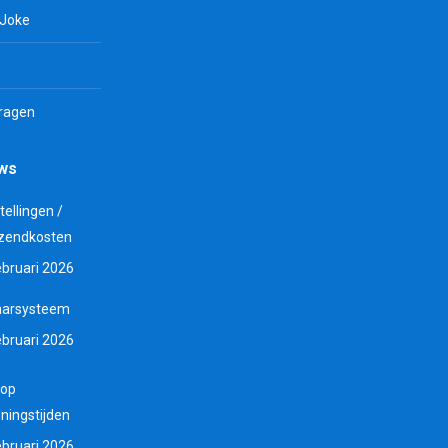
 Joke
vragen
uws
tellingen /
zendkosten
ebruari 2026
aarsysteem
ebruari 2026
 op
ningstijden
ebruari 2026