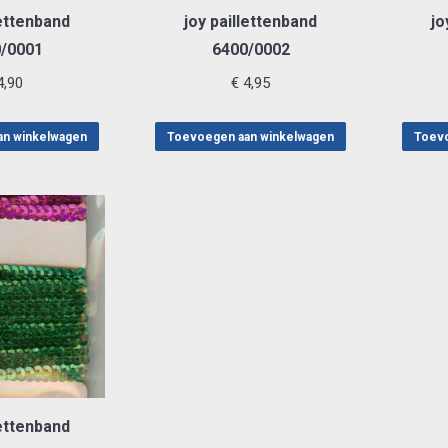
lettenband
joy paillettenband
jo
/0001
6400/0002
,90
€
4,95
an winkelwagen
Toevoegen aan winkelwagen
Toevo
lettenband