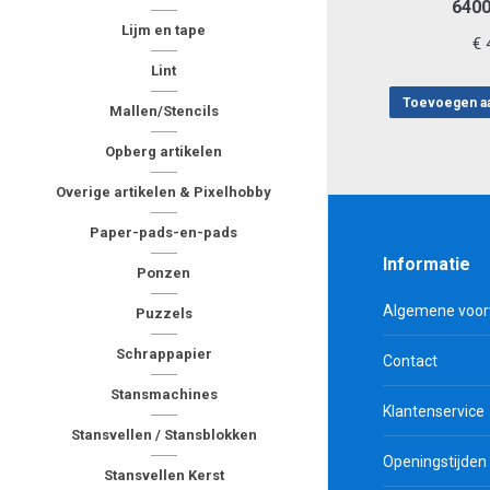
6400
Lijm en tape
€
4
Lint
Toevoegen a
Mallen/Stencils
Opberg artikelen
Overige artikelen & Pixelhobby
Paper-pads-en-pads
Informatie
Ponzen
Algemene voo
Puzzels
Schrappapier
Contact
Stansmachines
Klantenservice
Stansvellen / Stansblokken
Openingstijden
Stansvellen Kerst