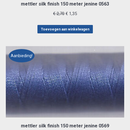
mettler silk finish 150 meter jenine 0563
Oorspronkelijke
Huidige
€
2,70
€
1,35
prijs
prijs
was:
is:
Toevoegen aan winkelwagen
€ 2,70.
€ 1,35.
Aanbieding!
mettler silk finish 150 meter jenine 0569