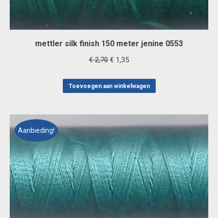
mettler silk finish 150 meter jenine 0553
Oorspronkelijke
Huidige
€
2,70
€
1,35
prijs
prijs
was:
is:
Toevoegen aan winkelwagen
€ 2,70.
€ 1,35.
Aanbieding!