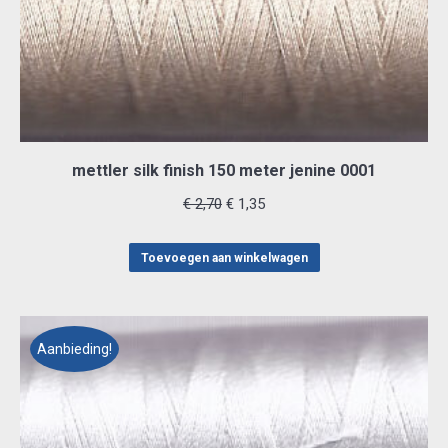
mettler silk finish 150 meter jenine 0001
Oorspronkelijke
Huidige
€
2,70
€
1,35
prijs
prijs
was:
is:
Toevoegen aan winkelwagen
€ 2,70.
€ 1,35.
Aanbieding!