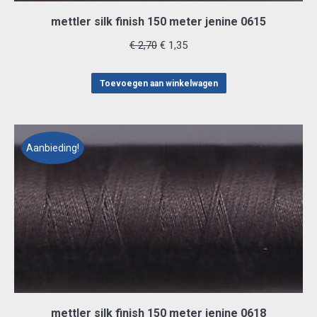
mettler silk finish 150 meter jenine 0615
Oorspronkelijke
Huidige
€
2,70
€
1,35
prijs
prijs
was:
is:
Toevoegen aan winkelwagen
€ 2,70.
€ 1,35.
Aanbieding!
mettler silk finish 150 meter jenine 0618