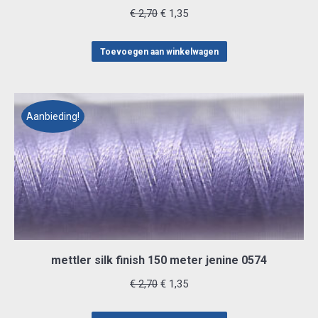
Oorspronkelijke
Huidige
€
2,70
€
1,35
prijs
prijs
was:
is:
Toevoegen aan winkelwagen
€ 2,70.
€ 1,35.
Aanbieding!
mettler silk finish 150 meter jenine 0574
Oorspronkelijke
Huidige
€
2,70
€
1,35
prijs
prijs