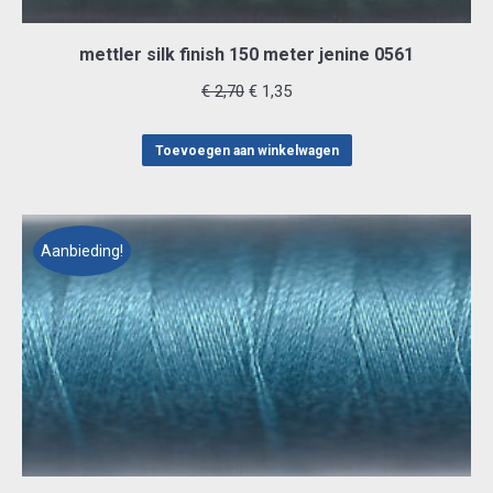
mettler silk finish 150 meter jenine 0561
Oorspronkelijke
Huidige
€
2,70
€
1,35
prijs
prijs
was:
is:
Toevoegen aan winkelwagen
€ 2,70.
€ 1,35.
Aanbieding!