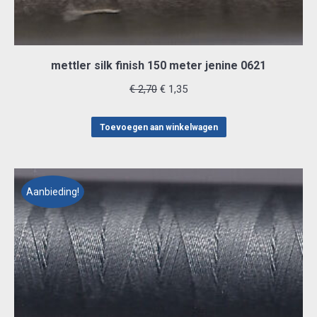
mettler silk finish 150 meter jenine 0621
Oorspronkelijke
Huidige
€
2,70
€
1,35
prijs
prijs
was:
is:
Toevoegen aan winkelwagen
€ 2,70.
€ 1,35.
Aanbieding!