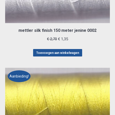
mettler silk finish 150 meter jenine 0002
Oorspronkelijke
Huidige
€
2,70
€
1,35
prijs
prijs
was:
is:
Toevoegen aan winkelwagen
€ 2,70.
€ 1,35.
Aanbieding!