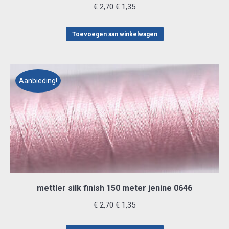
Oorspronkelijke
Huidige
€
2,70
€
1,35
prijs
prijs
was:
is:
Toevoegen aan winkelwagen
€ 2,70.
€ 1,35.
Aanbieding!
mettler silk finish 150 meter jenine 0646
Oorspronkelijke
Huidige
€
2,70
€
1,35
prijs
prijs