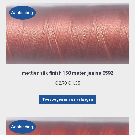
Aanbieding!
mettler silk finish 150 meter jenine 0592
Oorspronkelijke
Huidige
€
2,70
€
1,35
prijs
prijs
was:
is:
Toevoegen aan winkelwagen
€ 2,70.
€ 1,35.
Aanbieding!