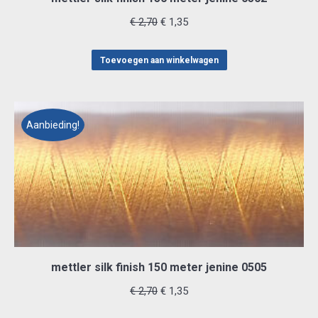
Oorspronkelijke
Huidige
€
2,70
€
1,35
prijs
prijs
was:
is:
Toevoegen aan winkelwagen
€ 2,70.
€ 1,35.
Aanbieding!
mettler silk finish 150 meter jenine 0505
Oorspronkelijke
Huidige
€
2,70
€
1,35
prijs
prijs