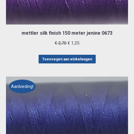
mettler silk finish 150 meter jenine 0673
Oorspronkelijke
Huidige
€
2,70
€
1,35
prijs
prijs
was:
is:
Toevoegen aan winkelwagen
€ 2,70.
€ 1,35.
Aanbieding!