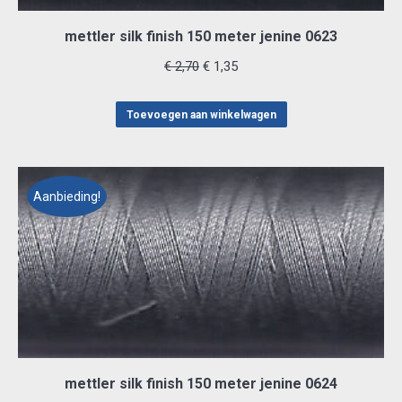
mettler silk finish 150 meter jenine 0623
Oorspronkelijke
Huidige
€
2,70
€
1,35
prijs
prijs
was:
is:
Toevoegen aan winkelwagen
€ 2,70.
€ 1,35.
Aanbieding!
mettler silk finish 150 meter jenine 0624