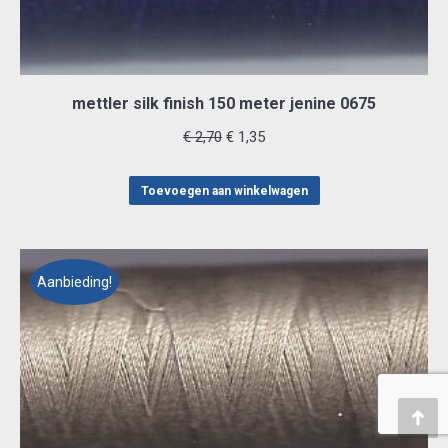
mettler silk finish 150 meter jenine 0675
Oorspronkelijke
Huidige
€
2,70
€
1,35
prijs
prijs
was:
is:
Toevoegen aan winkelwagen
€ 2,70.
€ 1,35.
Aanbieding!
Teru