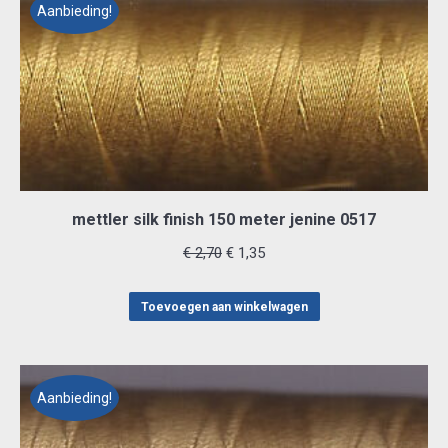
Aanbieding!
mettler silk finish 150 meter jenine 0517
Oorspronkelijke
Huidige
€
2,70
€
1,35
prijs
prijs
was:
is:
Toevoegen aan winkelwagen
€ 2,70.
€ 1,35.
Aanbieding!