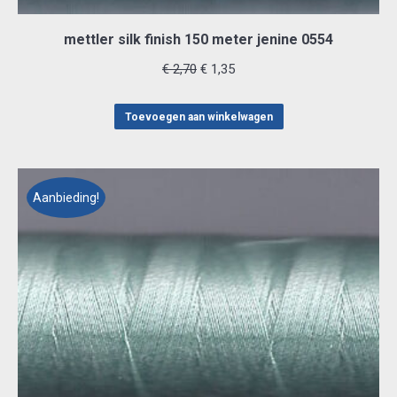
mettler silk finish 150 meter jenine 0554
Oorspronkelijke
Huidige
€
2,70
€
1,35
prijs
prijs
was:
is:
Toevoegen aan winkelwagen
€ 2,70.
€ 1,35.
Aanbieding!