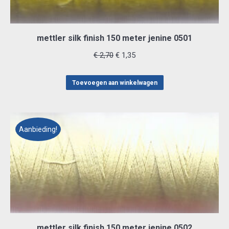
mettler silk finish 150 meter jenine 0501
Oorspronkelijke
Huidige
€
2,70
€
1,35
prijs
prijs
was:
is:
Toevoegen aan winkelwagen
€ 2,70.
€ 1,35.
Aanbieding!
mettler silk finish 150 meter jenine 0502