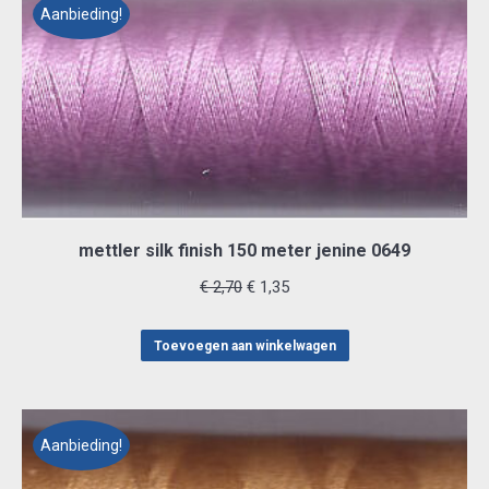
Aanbieding!
mettler silk finish 150 meter jenine 0649
Oorspronkelijke
Huidige
€
2,70
€
1,35
prijs
prijs
was:
is:
Toevoegen aan winkelwagen
€ 2,70.
€ 1,35.
Aanbieding!