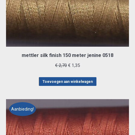
mettler silk finish 150 meter jenine 0518
Oorspronkelijke
Huidige
€
2,70
€
1,35
prijs
prijs
was:
is:
Toevoegen aan winkelwagen
€ 2,70.
€ 1,35.
Aanbieding!