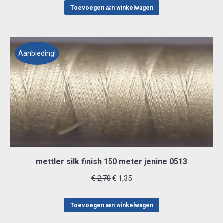
was:
is:
Toevoegen aan winkelwagen
€ 2,70.
€ 1,35.
Aanbieding!
mettler silk finish 150 meter jenine 0513
Oorspronkelijke
Huidige
€
2,70
€
1,35
prijs
prijs
was:
is:
Toevoegen aan winkelwagen
€ 2,70.
€ 1,35.