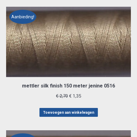
Aanbieding!
mettler silk finish 150 meter jenine 0516
Oorspronkelijke
Huidige
€
2,70
€
1,35
prijs
prijs
was:
is:
Toevoegen aan winkelwagen
€ 2,70.
€ 1,35.