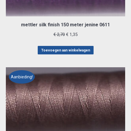
mettler silk finish 150 meter jenine 0611
Oorspronkelijke
Huidige
€
2,70
€
1,35
prijs
prijs
was:
is:
Toevoegen aan winkelwagen
€ 2,70.
€ 1,35.
Aanbieding!