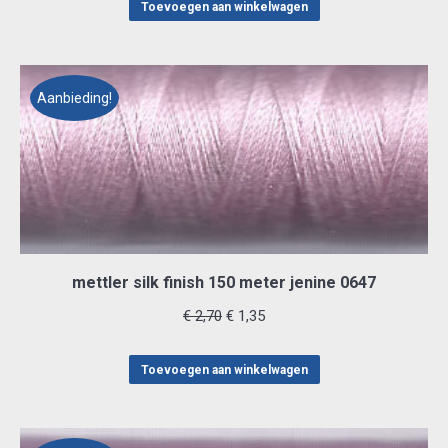
was:
is:
Toevoegen aan winkelwagen
€ 2,70.
€ 1,35.
Aanbieding!
mettler silk finish 150 meter jenine 0647
Oorspronkelijke
Huidige
€
2,70
€
1,35
prijs
prijs
was:
is:
Toevoegen aan winkelwagen
€ 2,70.
€ 1,35.