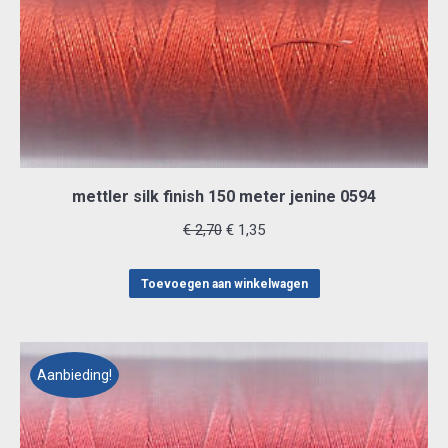
mettler silk finish 150 meter jenine 0594
Oorspronkelijke
Huidige
€
2,70
€
1,35
prijs
prijs
was:
is:
Toevoegen aan winkelwagen
€ 2,70.
€ 1,35.
Aanbieding!