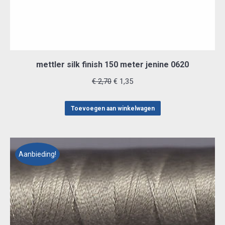
mettler silk finish 150 meter jenine 0620
Oorspronkelijke
Huidige
€
2,70
€
1,35
prijs
prijs
was:
is:
Toevoegen aan winkelwagen
€ 2,70.
€ 1,35.
Aanbieding!