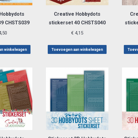
 Hobbydots
Creative Hobbydots
Cre
 39 CHSTS039
stickerset 40 CHSTS040
stick
,50
€
4,15
an winkelwagen
Toevoegen aan winkelwagen
Toevo