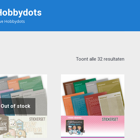
 Hobbydots
tive Hobbydots
Toont alle 32 resultaten
Out of stock