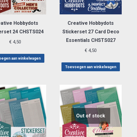
ative Hobbydots
Creative Hobbydots
erset 24 CHSTS024
Stickerset 27 Card Deco
Essentials CHSTS027
€
4,50
€
4,50
egen aan winkelwagen
Toevoegen aan winkelwagen
Out of stock