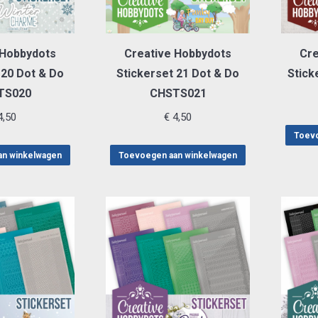
 Hobbydots
Creative Hobbydots
Cre
 20 Dot & Do
Stickerset 21 Dot & Do
Stick
TS020
CHSTS021
,50
€
4,50
Toevo
an winkelwagen
Toevoegen aan winkelwagen