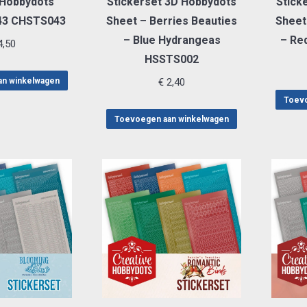
 Hobbydots
Stickerset 3D Hobbydots
Stick
 43 CHSTS043
Sheet – Berries Beauties
Sheet
– Blue Hydrangeas
– Re
,50
HSSTS002
an winkelwagen
€
2,40
Toevo
Toevoegen aan winkelwagen