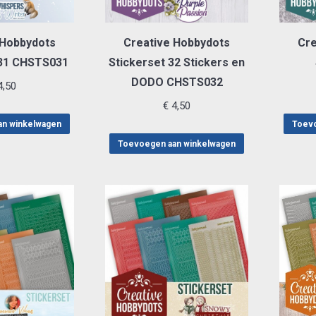
 Hobbydots
Creative Hobbydots
Cre
 31 CHSTS031
Stickerset 32 Stickers en
DODO CHSTS032
,50
€
4,50
an winkelwagen
Toevo
Toevoegen aan winkelwagen