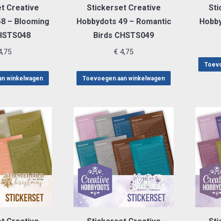
t Creative
Stickerset Creative
Sti
8 – Blooming
Hobbydots 49 – Romantic
Hobb
HSTS048
Birds CHSTS049
,75
€
4,75
Toevo
an winkelwagen
Toevoegen aan winkelwagen