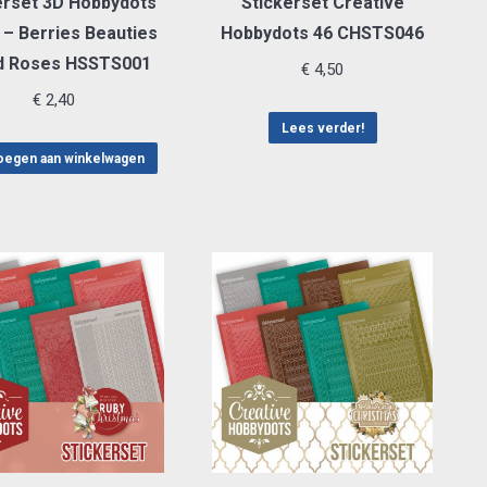
erset 3D Hobbydots
Stickerset Creative
 – Berries Beauties
Hobbydots 46 CHSTS046
d Roses HSSTS001
€
4,50
€
2,40
Lees verder!
egen aan winkelwagen