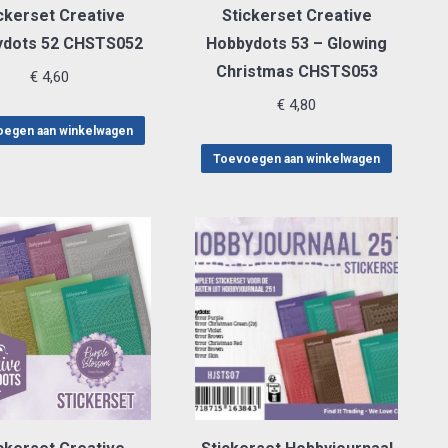
ckerset Creative
Stickerset Creative
ydots 52 CHSTS052
Hobbydots 53 – Glowing
Christmas CHSTS053
€
4,60
€
4,80
egen aan winkelwagen
Toevoegen aan winkelwagen