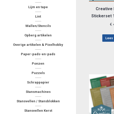
Lijm en tape
Creative
Stickerset
Lint
€
4
Mallen/Stencils
Opberg artikelen
Lees 
Overige artikelen & Pixelhobby
Paper-pads-en-pads
Ponzen
Puzzels
Schrappapier
Stansmachines
Stansvellen / Stansblokken
Stansvellen Kerst