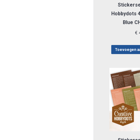
Stickerse
Hobbydots 4
Blue C
€
4
Toevoegen a