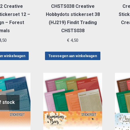
 Creative
CHSTS038 Creative
Cre
ickerset 12 –
Hobbydots stickerset 38
Stic
n – Forest
(HJ219) Findit Trading
Cre
mals
CHSTS038
,50
€
4,50
an winkelwagen
Toevoegen aan winkelwagen
f stock