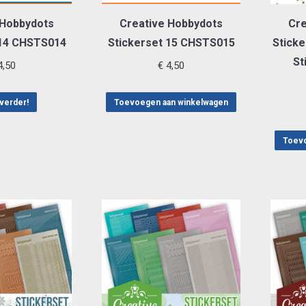
 Hobbydots
Creative Hobbydots
Cre
 14 CHSTS014
Stickerset 15 CHSTS015
Sticke
St
,50
€
4,50
verder!
Toevoegen aan winkelwagen
Toevo