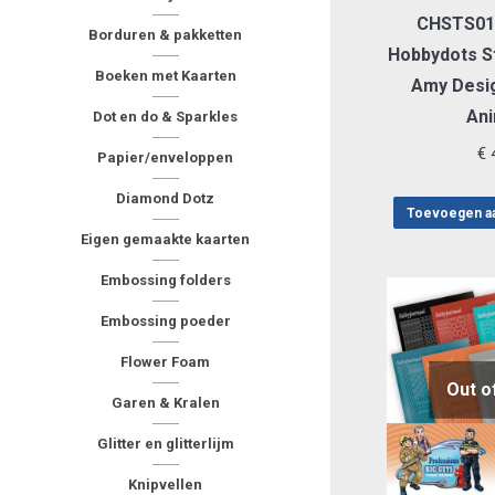
CHSTS012
Borduren & pakketten
Hobbydots St
Boeken met Kaarten
Amy Desig
Ani
Dot en do & Sparkles
€
4
Papier/enveloppen
Diamond Dotz
Toevoegen a
Eigen gemaakte kaarten
Embossing folders
Embossing poeder
Flower Foam
Out o
Garen & Kralen
Glitter en glitterlijm
Knipvellen