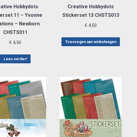
ative Hobbydots
Creative Hobbydots
kerset 11 – Yvonne
Stickerset 13 CHSTS013
ations – Newborn
€
4,50
CHSTS011
€
4,50
Toevoegen aan winkelwagen
Lees verder!