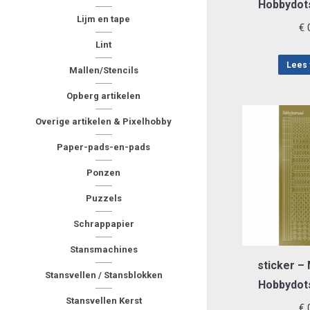
Hobbydot
Lijm en tape
€
0
Lint
Lees 
Mallen/Stencils
Opberg artikelen
Overige artikelen & Pixelhobby
Paper-pads-en-pads
Ponzen
Puzzels
Schrappapier
Stansmachines
sticker – 
Stansvellen / Stansblokken
Hobbydot
Stansvellen Kerst
€
0