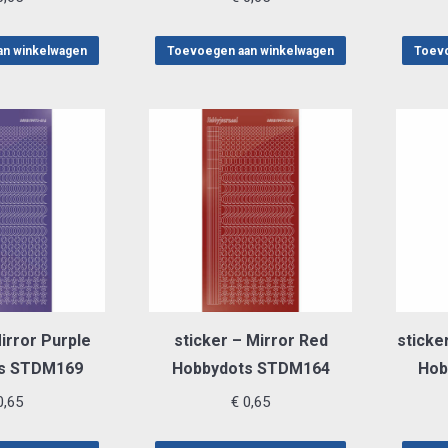
an winkelwagen
Toevoegen aan winkelwagen
Toevo
irror Purple
sticker – Mirror Red
sticke
s STDM169
Hobbydots STDM164
Hob
,65
€
0,65