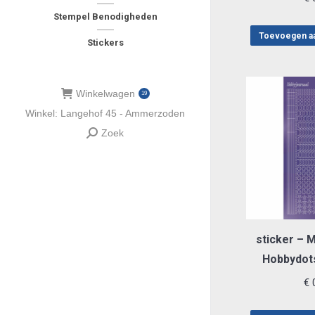
Stempel Benodigheden
Toevoegen a
Stickers
Winkelwagen
19
Winkel: Langehof 45 - Ammerzoden
Zoek
Zoeken:
sticker – M
Hobbydot
€
0