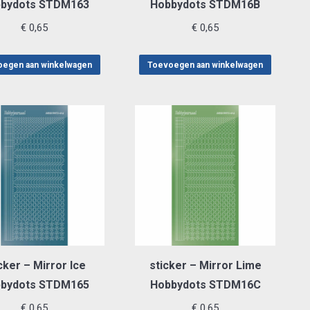
bydots STDM163
Hobbydots STDM16B
€
0,65
€
0,65
egen aan winkelwagen
Toevoegen aan winkelwagen
cker – Mirror Ice
sticker – Mirror Lime
bydots STDM165
Hobbydots STDM16C
€
0,65
€
0,65