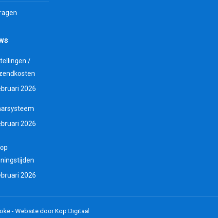
vragen
uws
tellingen /
zendkosten
ebruari 2026
aarsysteem
ebruari 2026
 op
ningstijden
ebruari 2026
oke -
Website door Kop Digitaal