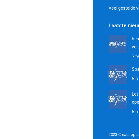
Veel gestelde 
Laatste nie
bes
ver
7 f
Sp
5 f
Let
ope
5 f
2023 Creashop J