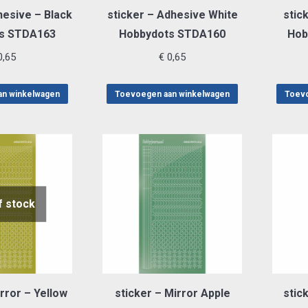
hesive – Black
sticker – Adhesive White
stic
s STDA163
Hobbydots STDA160
Hob
,65
€
0,65
an winkelwagen
Toevoegen aan winkelwagen
Toevo
f stock
rror – Yellow
sticker – Mirror Apple
stic