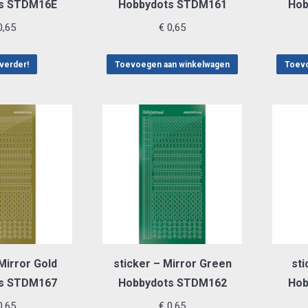
s STDM16E
Hobbydots STDM161
Hob
,65
€
0,65
verder!
Toevoegen aan winkelwagen
Toevo
Mirror Gold
sticker – Mirror Green
sti
s STDM167
Hobbydots STDM162
Hob
,65
€
0,65