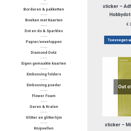
sticker – Ad
Borduren & pakketten
Hobbydot
Boeken met Kaarten
€
0
Dot en do & Sparkles
Toevoegen a
Papier/enveloppen
Diamond Dotz
Eigen gemaakte kaarten
Embossing folders
Embossing poeder
Out o
Flower Foam
Garen & Kralen
Glitter en glitterlijm
sticker – Mi
Knipvellen