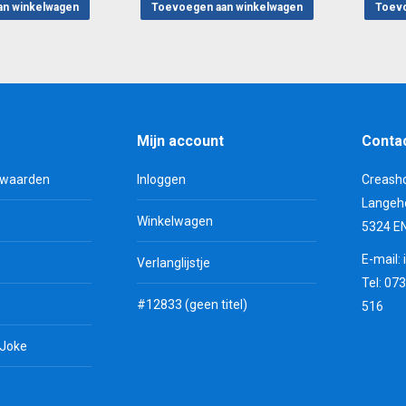
an winkelwagen
Toevoegen aan winkelwagen
Toevo
Mijn account
Conta
rwaarden
Inloggen
Creash
Langeh
Winkelwagen
5324 E
E-mail:
Verlanglijstje
Tel: 07
#12833 (geen titel)
516
 Joke