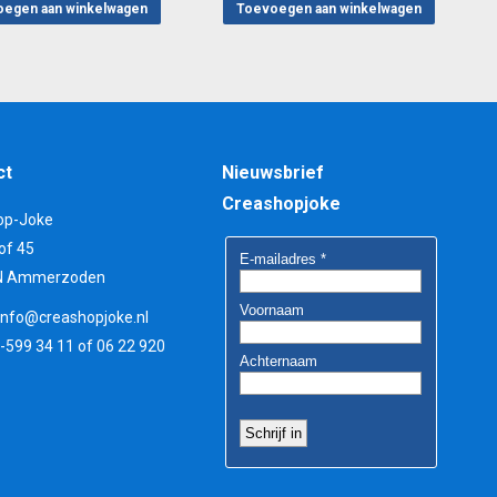
egen aan winkelwagen
Toevoegen aan winkelwagen
ct
Nieuwsbrief
Creashopjoke
op-Joke
of 45
N Ammerzoden
info@creashopjoke.nl
3-599 34 11 of 06 22 920