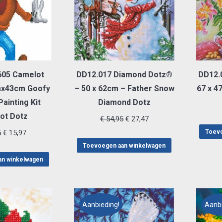
05 Camelot
DD12.017 Diamond Dotz®
DD12.
mx43cm Goofy
– 50 x 62cm – Father Snow
67 x 4
ainting Kit
Diamond Dotz
ot Dotz
Oorspronkelijke
Huidige
€
54,95
€
27,47
Oorspronkelijke
Huidige
prijs
prijs
5
€
15,97
Toevo
prijs
prijs
was:
is:
Toevoegen aan winkelwagen
was:
is:
€ 54,95.
€ 27,47.
an winkelwagen
€ 31,95.
€ 15,97.
Aanbieding!
Aanbi