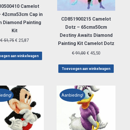
0500410 Camelot
– 42cmx53cm Cap in
CD851900215 Camelot
n Diamond Painting
Dotz – 65cmx50cm
Kit
Destiny Awaits Diamond
Oorspronkelijke
Huidige
€
51,75
€
25,87
Painting Kit Camelot Dotz
prijs
prijs
Oorspronkelijke
Huidige
€
91,00
€
45,50
was:
is:
egen aan winkelwagen
prijs
prijs
€ 51,75.
€ 25,87.
was:
is:
Toevoegen aan winkelwagen
€ 91,00.
€ 45,50.
eding!
Aanbieding!