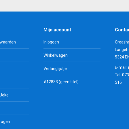
Mijn account
Conta
rwaarden
Inloggen
Creash
Langeh
Winkelwagen
5324 E
E-mail:
Verlanglijstje
Tel: 07
#12833 (geen titel)
516
 Joke
vragen