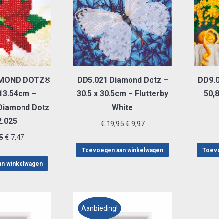
AMOND DOTZ®
DD5.021 Diamond Dotz –
DD9.0
13.54cm –
30.5 x 30.5cm – Flutterby
50,
 Diamond Dotz
White
.025
Oorspronkelijke
Huidige
€
19,95
€
9,97
Oorspronkelijke
Huidige
prijs
prijs
5
€
7,47
prijs
prijs
was:
is:
Toevoegen aan winkelwagen
Toevo
was:
is:
€ 19,95.
€ 9,97.
an winkelwagen
€ 14,95.
€ 7,47.
Aanbieding!