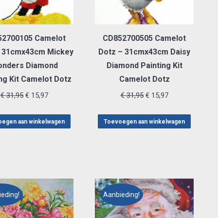
2700105 Camelot
CD852700505 Camelot
– 31cmx43cm Mickey
Dotz – 31cmx43cm Daisy
nders Diamond
Diamond Painting Kit
ng Kit Camelot Dotz
Camelot Dotz
Oorspronkelijke
Huidige
Oorspronkelijke
Huidige
€
31,95
€
15,97
€
31,95
€
15,97
prijs
prijs
prijs
prijs
was:
is:
was:
is:
egen aan winkelwagen
Toevoegen aan winkelwagen
€ 31,95.
€ 15,97.
€ 31,95.
€ 15,97.
eding!
Aanbieding!