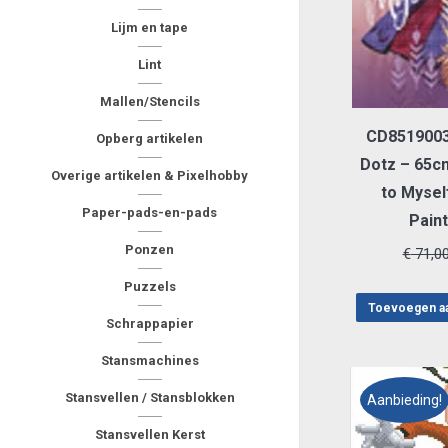
Lijm en tape
Lint
Mallen/Stencils
CD8519003
Opberg artikelen
Dotz – 65c
Overige artikelen & Pixelhobby
to Mysel
Paper-pads-en-pads
Paint
Ponzen
€
71,0
Puzzels
Toevoegen a
Schrappapier
Stansmachines
Stansvellen / Stansblokken
Aanbieding!
Stansvellen Kerst