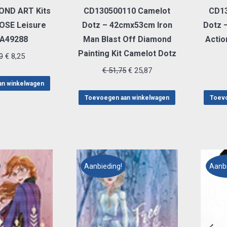
OND ART Kits
CD130500110 Camelot
CD13
OSE Leisure
Dotz – 42cmx53cm Iron
Dotz 
LA49288
Man Blast Off Diamond
Actio
Painting Kit Camelot Dotz
Oorspronkelijke
Huidige
0
€
8,25
prijs
prijs
Oorspronkelijke
Huidige
€
51,75
€
25,87
was:
is:
prijs
prijs
an winkelwagen
€ 16,50.
€ 8,25.
was:
is:
Toevoegen aan winkelwagen
Toevo
€ 51,75.
€ 25,87.
Aanbieding!
Aanbi