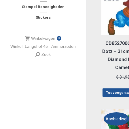
Stempel Benodigheden
Stickers
Winkelwagen
0
CD8527006
Winkel: Langehof 45 - Ammerzoden
Dotz – 31c
Zoek
Zoeken:
Diamond P
Camel
€
31,9
Toevoegen a
Aanbieding!