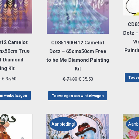
CD85
Dotz 
Wo
12 Camelot
CD851900412 Camelot
Painti
mx50cm True
Dotz – 65cmx50cm Free
f Diamond
to be Me Diamond Painting
ing Kit
Kit
Toevo
Oorspronkelijke
Huidige
0
€
35,50
Oorspronkelijke
Huidige
€
71,00
€
35,50
prijs
prijs
prijs
prijs
was:
is:
an winkelwagen
was:
is:
Toevoegen aan winkelwagen
€ 71,00.
€ 35,50.
€ 71,00.
€ 35,50.
Aanbieding!
Aanbi