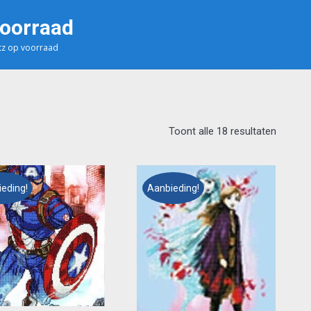
voorraad
z op voorraad
Toont alle 18 resultaten
eding!
Aanbieding!