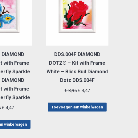
F DIAMOND
DDS.004F DIAMOND
t with Frame
DOTZ® – Kit with Frame
erfly Sparkle
White – Bliss Bud Diamond
F DIAMOND
Dotz DDS.004F
t with Frame
Oorspronkelijke
Huidige
€
8,95
€
4,47
erfly Sparkle
prijs
prijs
Oorspronkelijke
Huidige
was:
is:
5
€
4,47
Toevoegen aan winkelwagen
prijs
prijs
€ 8,95.
€ 4,47.
was:
is:
an winkelwagen
€ 8,95.
€ 4,47.