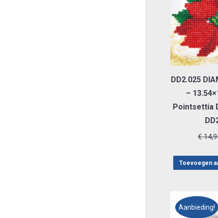
DD2.025 DI
– 13.54×
Pointsettia
DD2
€
14,9
Toevoegen a
Aanbieding!