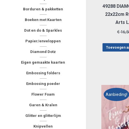
49288 DIAM
Borduren & pakketten
22x22cm R
Boeken met Kaarten
Arts 
Dot en do & Sparkles
€
16,5
Papier/enveloppen
Toevoegen a
Diamond Dotz
Eigen gemaakte kaarten
Embossing folders
Embossing poeder
Flower Foam
Aanbieding!
Garen & Kralen
Glitter en glitterlijm
Knipvellen