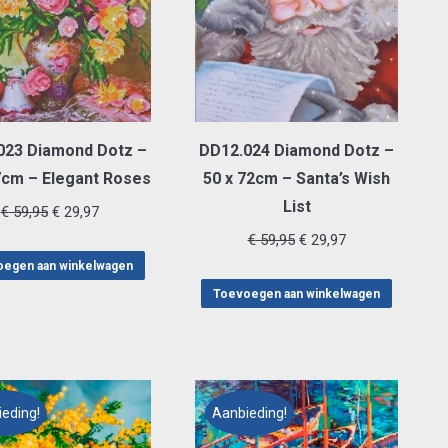
023 Diamond Dotz –
DD12.024 Diamond Dotz –
7cm – Elegant Roses
50 x 72cm – Santa’s Wish
List
Oorspronkelijke
Huidige
€
59,95
€
29,97
prijs
prijs
Oorspronkelijke
Huidige
€
59,95
€
29,97
was:
is:
prijs
prijs
egen aan winkelwagen
€ 59,95.
€ 29,97.
was:
is:
Toevoegen aan winkelwagen
€ 59,95.
€ 29,97.
eding!
Aanbieding!