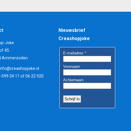
ct
Nieuwsbrief
Creashopjoke
op-Joke
of 45
N Ammerzoden
info@creashopjoke.nl
3-599 34 11 of 06 22 920