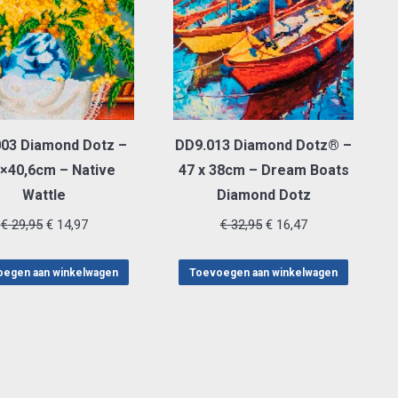
03 Diamond Dotz –
DD9.013 Diamond Dotz® –
8×40,6cm – Native
47 x 38cm – Dream Boats
Wattle
Diamond Dotz
Oorspronkelijke
Huidige
Oorspronkelijke
Huidige
€
29,95
€
14,97
€
32,95
€
16,47
prijs
prijs
prijs
prijs
was:
is:
was:
is:
egen aan winkelwagen
Toevoegen aan winkelwagen
€ 29,95.
€ 14,97.
€ 32,95.
€ 16,47.