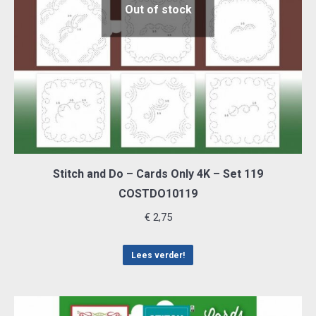
Out of stock
Stitch and Do – Cards Only 4K – Set 119
COSTDO10119
€
2,75
Lees verder!