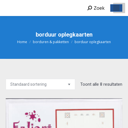
Zoek
Zoeken:
borduur oplegkaarten
Home
borduren & pakketten
borduur oplegkaarten
Je bent hier:
Toont alle 8 resultaten