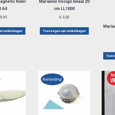
gnetic Ruler
Marianne Design liniaal 20
t A4
cm LL1000
9,95
€
3,50
Maria
an winkelwagen
Toevoegen aan winkelwagen
Toevo
Aanbieding!