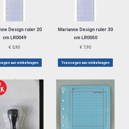
nne Design ruler 20
Marianne Design ruler 30
cm LR0049
cm LR0050
€
5,95
€
7,95
egen aan winkelwagen
Toevoegen aan winkelwagen