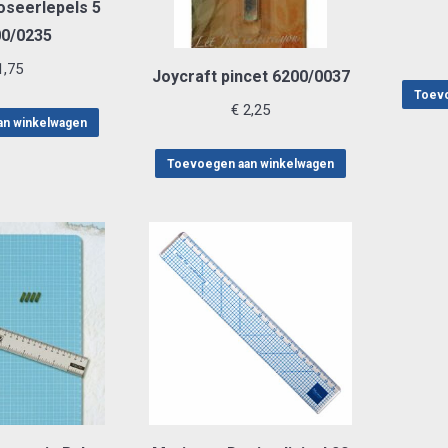
oseerlepels 5
00/0235
,75
Joycraft pincet 6200/0037
Toevo
€
2,25
an winkelwagen
Toevoegen aan winkelwagen