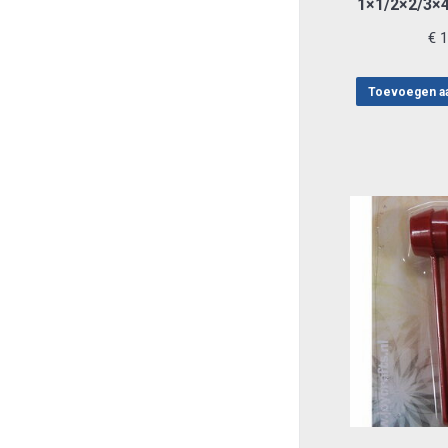
1×1/2×2/3×4
€
1
Toevoegen a