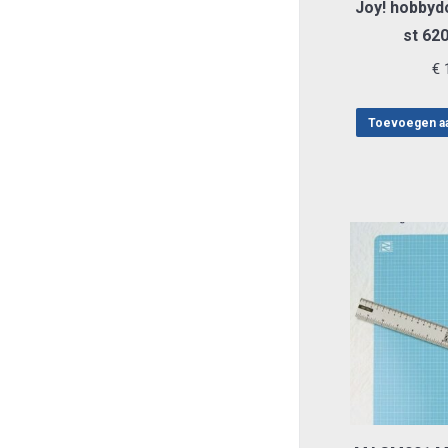
Joy! hobbyd
st 62
€
1
Toevoegen a