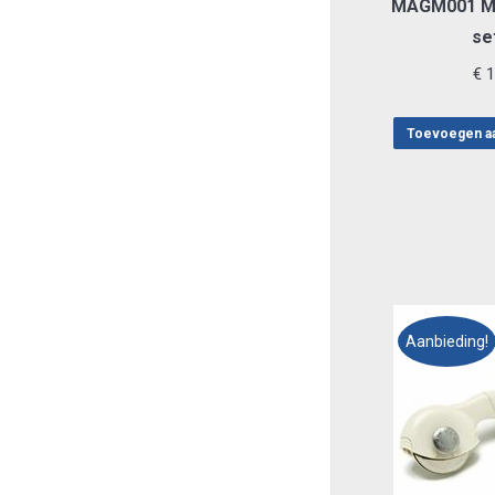
MAGM001 Ma
se
€
1
Toevoegen a
Aanbieding!