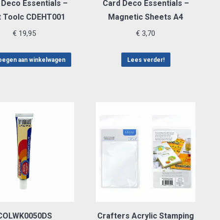
 Deco Essentials –
Card Deco Essentials –
t Toolc CDEHT001
Magnetic Sheets A4
€
19,95
€
3,70
egen aan winkelwagen
Lees verder!
COLWK0050DS
Crafters Acrylic Stamping