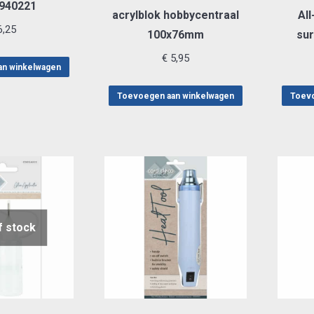
 940221
acrylblok hobbycentraal
All
,25
100x76mm
su
€
5,95
an winkelwagen
Toevoegen aan winkelwagen
Toevo
f stock