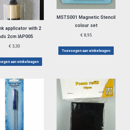
MSTS001 Magnetic Stencil
colour set
nk applicator with 2
€
8,95
ads 2cm IAP005
€
3,30
Toevoegen aan winkelwagen
egen aan winkelwagen