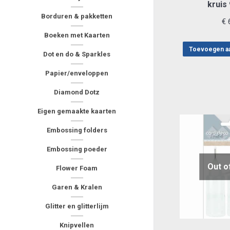
kruis
Borduren & pakketten
€
6
Boeken met Kaarten
Toevoegen a
Dot en do & Sparkles
Papier/enveloppen
Diamond Dotz
Eigen gemaakte kaarten
Embossing folders
Embossing poeder
Out o
Flower Foam
Garen & Kralen
Glitter en glitterlijm
Knipvellen