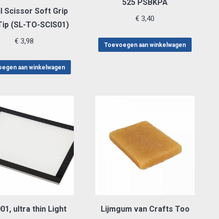
525 PSBKPA
l Scissor Soft Grip
€
3,40
Tip (SL-TO-SCIS01)
€
3,98
Toevoegen aan winkelwagen
egen aan winkelwagen
1, ultra thin Light
Lijmgum van Crafts Too