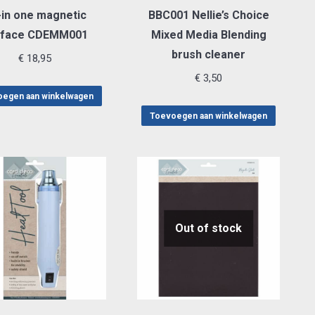
-in one magnetic
BBC001 Nellie’s Choice
rface CDEMM001
Mixed Media Blending
brush cleaner
€
18,95
€
3,50
egen aan winkelwagen
Toevoegen aan winkelwagen
Out of stock