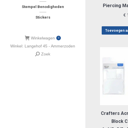
Piercing M
Stempel Benodigheden
€
1
Stickers
Toevoegen a
Winkelwagen
0
Winkel: Langehof 45 - Ammerzoden
Zoek
Zoeken:
Crafters Acr
Block C