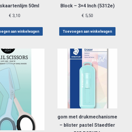
kaartenlijm 50ml
Block – 3×4 Inch (5312e)
€
3,10
€
5,50
egen aan winkelwagen
Toevoegen aan winkelwagen
gom met drukmechanisme
– blister pastel Staedtler