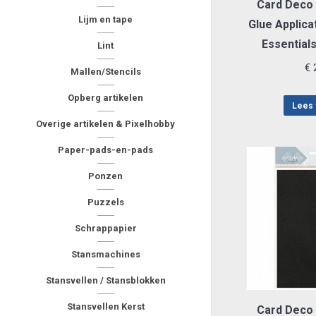
Card Deco 
Lijm en tape
Glue Applica
Essential
Lint
€
2
Mallen/Stencils
Opberg artikelen
Lees 
Overige artikelen & Pixelhobby
Paper-pads-en-pads
Ponzen
Puzzels
Schrappapier
Stansmachines
Stansvellen / Stansblokken
Stansvellen Kerst
Card Deco 