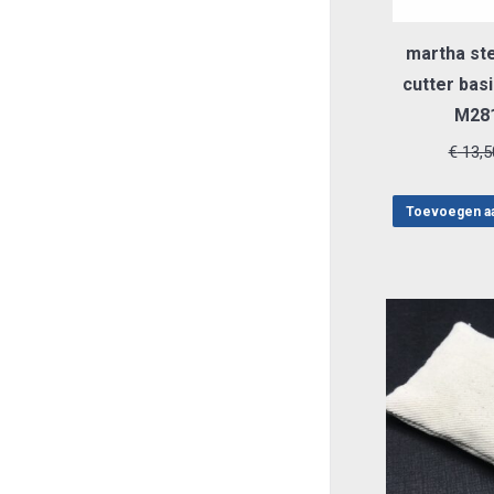
martha ste
cutter bas
M28
€
13,5
Toevoegen a