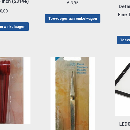
 Inch (5314e)
€
3,95
Detai
0,00
Fine 
Toevoegen aan winkelwagen
an winkelwagen
Toevo
LED00