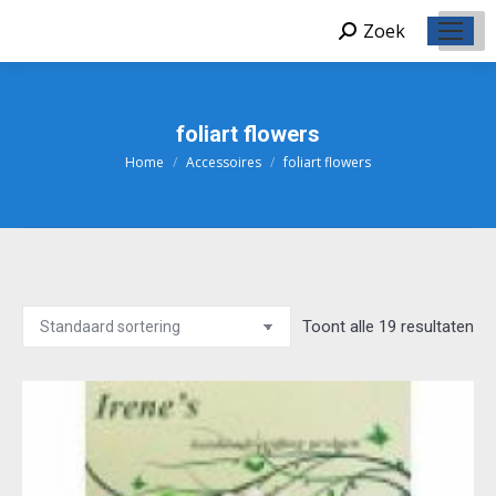
Zoek
Zoeken:
foliart flowers
Home
Accessoires
foliart flowers
Je bent hier:
Toont alle 19 resultaten