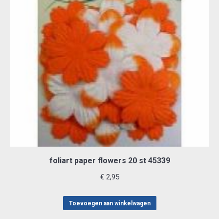
foliart paper flowers 20 st 45339
€
2,95
Toevoegen aan winkelwagen