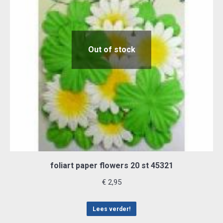
Out of stock
foliart paper flowers 20 st 45321
€
2,95
Lees verder!