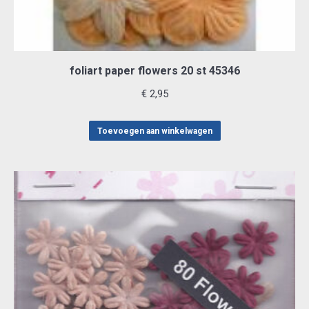
foliart paper flowers 20 st 45346
€
2,95
Toevoegen aan winkelwagen