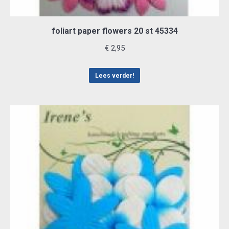
foliart paper flowers 20 st 45334
€
2,95
Lees verder!