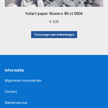
foliart paper flowers 80 st 0004
€
4,30
Toevoegen aan winkelwagen
Informatie
Algemene voorwaarden
Contact
Klantenservice